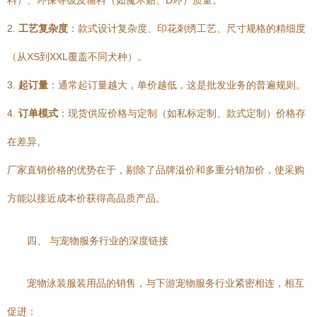
料）、环保等级及辅料（如魔术贴、D环）质量。
2.
工艺复杂度
：款式设计复杂度、印花刺绣工艺、尺寸规格的精细度
（从XS到XXL覆盖不同犬种）。
3.
起订量
：通常起订量越大，单价越低，这是批发业务的普遍规则。
4.
订单模式
：现货供应价格与定制（如私标定制、款式定制）价格存
在差异。
厂家直销价格的优势在于，剔除了品牌溢价和多重分销加价，使采购
方能以接近成本价获得高品质产品。
四、 与宠物服务行业的深度链接
宠物泳装服装用品的销售，与下游宠物服务行业紧密相连，相互
促进：